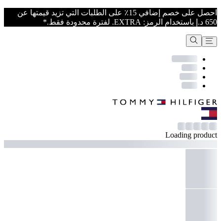
احصل على خصم إضافي 15٪ على الطلبات التي تزيد قيمتها عن
650 د.إ باستخدام الرمز: EXTRA. لفترة محدودة فقط.*
Loading product